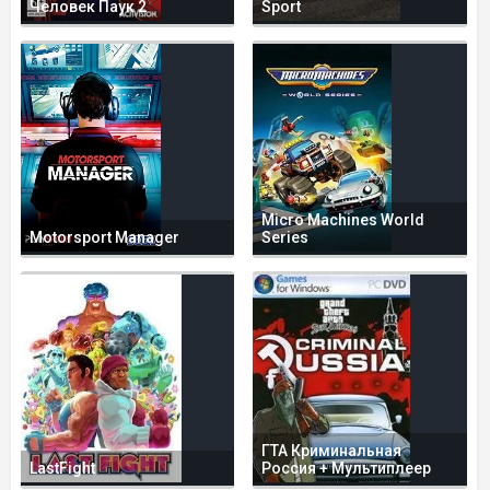
Человек Паук 2
Sport
Micro Machines World
Motorsport Manager
Series
ГТА Криминальная
LastFight
Россия + Мультиплеер