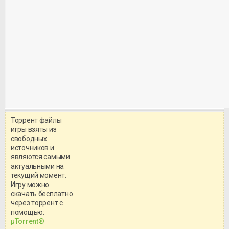
Торрент файлы
игры взяты из
свободных
источников и
являются самыми
актуальными на
текущий момент.
Игру можно
скачать бесплатно
через торрент с
Уважаемый посетитель!
помощью:
Перед бесплатным скачиванием
μTorrent®
игры, рекомендуем ознакомиться с