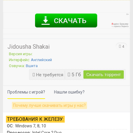
системными требованиями и
информацией о репаке.
Jidousha Shakai
4
Версия игры:
Интерфейс:
Английский
Озвучка:
Вшита
5 Гб
Скачать торрент
Не требуется
Проблемы с игрой?
Нашли ошибку?
Почему лучше скачивать игры у нас?
ТРЕБОВАНИЯ К ЖЕЛЕЗУ:
ОС:
Windows 7, 8, 10
Процессор:
Intel Core 2 Duo