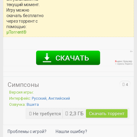
текущий момент.
Игру можно
скачать бесплатно
через торрент с
Уважаемый посетитель!
помощью:
Перед бесплатным скачиванием
μTorrent®
игры, рекомендуем ознакомиться с
системными требованиями и
информацией о репаке.
Симпсоны
4
Версия игры:
Интерфейс:
Русский, Английский
Озвучка:
Вшита
2,3 ГБ
Скачать торрент
Не требуется
Проблемы с игрой?
Нашли ошибку?