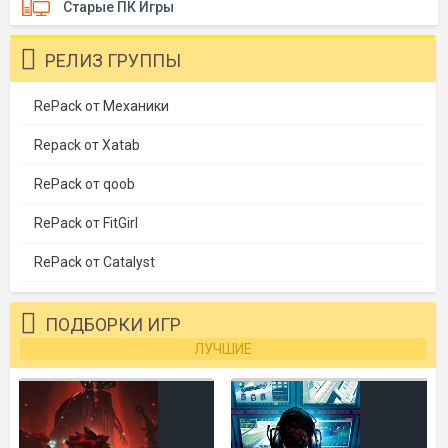
Старые ПК Игры
РЕЛИЗ ГРУППЫ
RePack от Механики
Repack от Xatab
RePack от qoob
RePack от FitGirl
RePack от Catalyst
ПОДБОРКИ ИГР
ЛУЧШИЕ