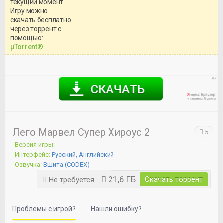
текущий момент.
Игру можно
скачать бесплатно
через торрент с
Уважаемый посетитель!
помощью:
Перед бесплатным скачиванием
μTorrent®
игры, рекомендуем ознакомиться с
системными требованиями и
информацией о репаке.
Лего Марвел Супер Хироус 2
5
Версия игры:
Интерфейс:
Русский, Английский
Озвучка:
Вшита (CODEX)
21,6 ГБ
Скачать торрент
Не требуется
Проблемы с игрой?
Нашли ошибку?