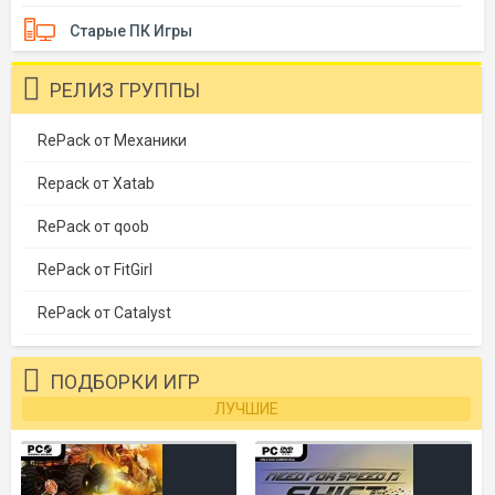
Старые ПК Игры
РЕЛИЗ ГРУППЫ
RePack от Механики
Repack от Xatab
RePack от qoob
RePack от FitGirl
RePack от Catalyst
ПОДБОРКИ ИГР
ЛУЧШИЕ