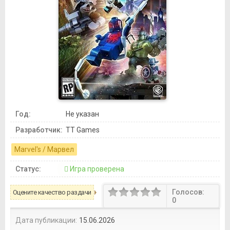
Год:
Не указан
Разработчик:
TT Games
Marvel's / Марвел
Статус:
Игра проверена
Голосов:
Оцените качество раздачи
0
Дата публикации:
15.06.2026