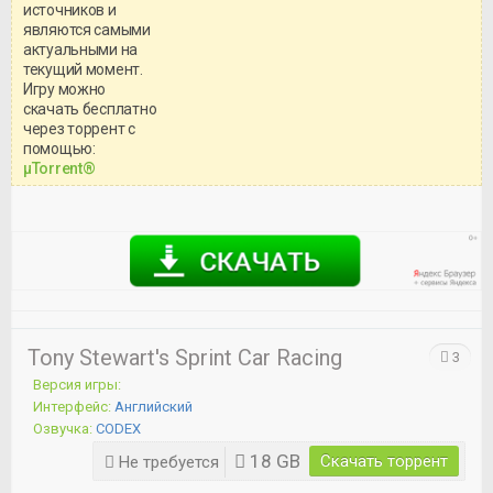
источников и
являются самыми
актуальными на
текущий момент.
Игру можно
скачать бесплатно
через торрент с
Уважаемый посетитель!
помощью:
Перед бесплатным скачиванием
μTorrent®
игры, рекомендуем ознакомиться с
системными требованиями и
информацией о репаке.
Tony Stewart's Sprint Car Racing
3
Версия игры:
Интерфейс:
Английский
Озвучка:
CODEX
18 GB
Скачать торрент
Не требуется