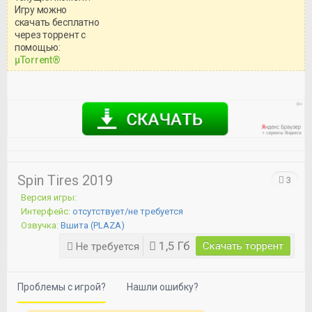
Игру можно
скачать бесплатно
через торрент с
Уважаемый посетитель!
помощью:
Перед бесплатным скачиванием
μTorrent®
игры, рекомендуем ознакомиться с
системными требованиями и
информацией о репаке.
Spin Tires 2019
3
Версия игры:
Интерфейс:
отсутствует/не требуется
Озвучка:
Вшита (PLAZA)
1,5 Гб
Скачать торрент
Не требуется
Проблемы с игрой?
Нашли ошибку?