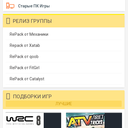
Старые ПК Игры
РЕЛИЗ ГРУППЫ
RePack от Механики
Repack от Xatab
RePack от qoob
RePack от FitGirl
RePack от Catalyst
ПОДБОРКИ ИГР
ЛУЧШИЕ