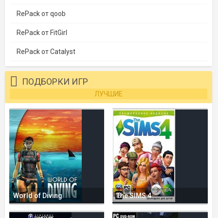
RePack от qoob
RePack от FitGirl
RePack от Catalyst
ПОДБОРКИ ИГР
ЛУЧШИЕ
World of Diving
The SIMS 4