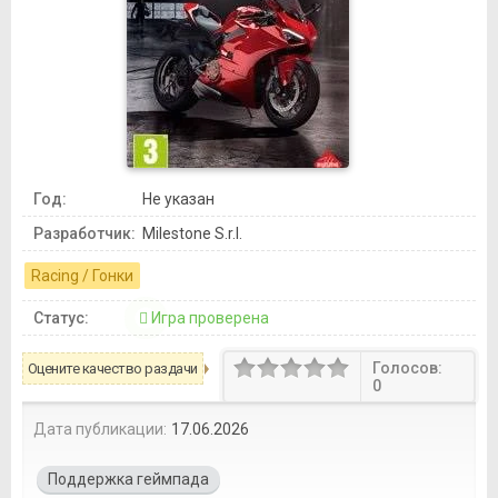
Год:
Не указан
Разработчик:
Milestone S.r.l.
Racing / Гонки
Статус:
Игра проверена
Голосов:
Оцените качество раздачи
0
Дата публикации:
17.06.2026
Поддержка геймпада