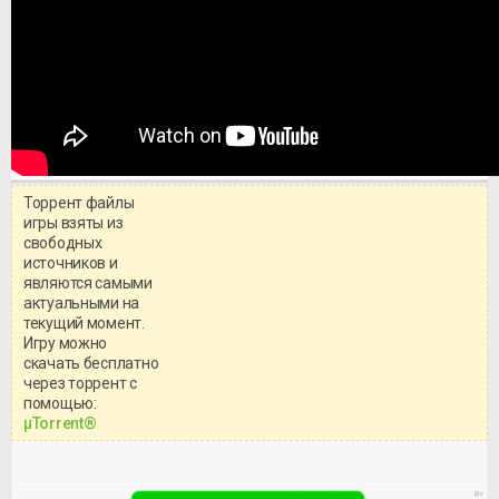
Торрент файлы
игры взяты из
свободных
источников и
являются самыми
актуальными на
текущий момент.
Игру можно
скачать бесплатно
через торрент с
Уважаемый посетитель!
помощью:
Перед бесплатным скачиванием
μTorrent®
игры, рекомендуем ознакомиться с
системными требованиями и
информацией о репаке.