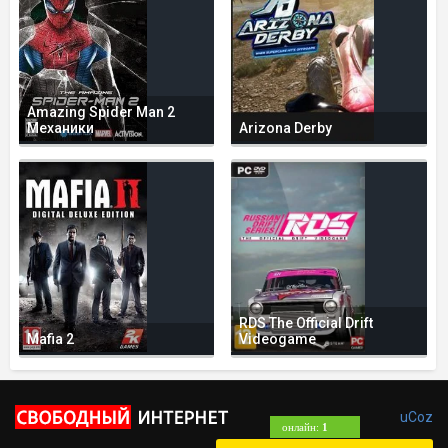
Amazing Spider Man 2
Механики
Arizona Derby
RDS The Official Drift
Mafia 2
Videogame
uCoz
онлайн:
1