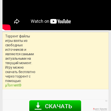
Торрент файлы
игры взяты из
свободных
источников и
являются самыми
актуальными на
текущий момент.
Игру можно
скачать бесплатно
через торрент с
Уважаемый посетитель!
помощью:
Перед бесплатным скачиванием
μTorrent®
игры, рекомендуем ознакомиться с
системными требованиями и
информацией о репаке.