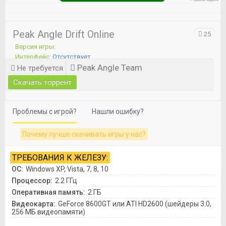
Peak Angle Drift Online
25
Версия игры:
Интерфейс:
Отсутствует
Peak Angle Team
Озвучка:
Не требуется
Не требуется
Скачать торрент
Проблемы с игрой?
Нашли ошибку?
Почему лучше скачивать игры у нас?
ТРЕБОВАНИЯ К ЖЕЛЕЗУ:
ОС:
Windows XP, Vista, 7, 8, 10
Процессор:
2.2 ГГц
Оперативная память:
2 ГБ
Видеокарта:
GeForce 8600GT или ATI HD2600 (шейдеры 3.0,
256 МБ видеопамяти)