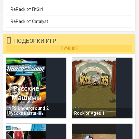
RePack от FitGirl
RePack от Catalyst
ПОДБОРКИ ИГР
ЛУЧШИЕ
NFS Underground 2
Русские машины
Rock of Ages 1