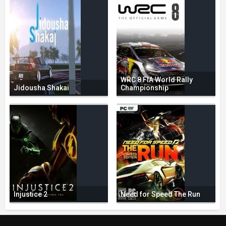
WRC 8 FIA World Rally
Jidousha Shakai
Championship
Injustice 2
Need for Speed The Run