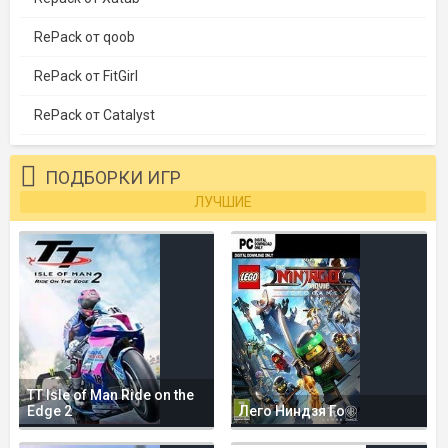
RePack от qoob
RePack от FitGirl
RePack от Catalyst
ПОДБОРКИ ИГР
ЛУЧШИЕ
TT Isle of Man Ride on the
Edge 2
Лего Ниндзя Го