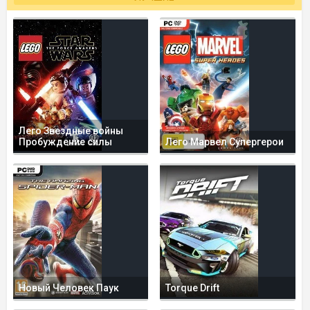
Лего Звездные войны
Пробуждение силы
Лего Марвел Супергерои
Новый Человек Паук
Torque Drift