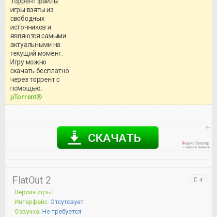
Торрент файлы
игры взяты из
свободных
источников и
являются самыми
актуальными на
текущий момент.
Игру можно
скачать бесплатно
через торрент с
Уважаемый посетитель!
помощью:
Перед бесплатным скачиванием
μTorrent®
игры, рекомендуем ознакомиться с
системными требованиями и
информацией о репаке.
FlatOut 2
4
Версия игры:
Интерфейс:
Отсутсвует
Озвучка:
Не требуется