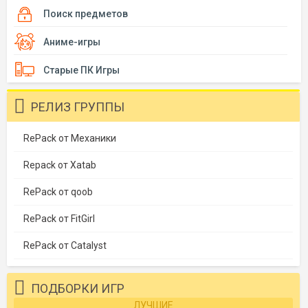
Поиск предметов
Аниме-игры
Старые ПК Игры
РЕЛИЗ ГРУППЫ
RePack от Механики
Repack от Xatab
RePack от qoob
RePack от FitGirl
RePack от Catalyst
ПОДБОРКИ ИГР
ЛУЧШИЕ