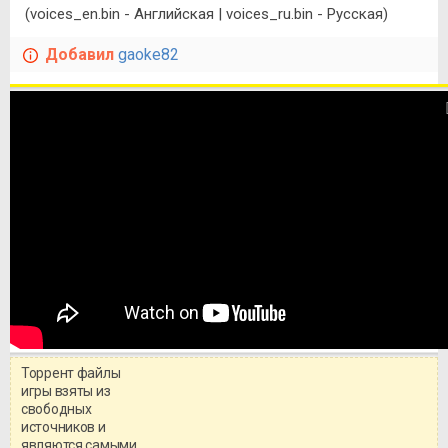
(voices_en.bin - Английская | voices_ru.bin - Русская)
Добавил
gaoke82
Торрент файлы
игры взяты из
свободных
источников и
являются самыми