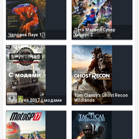
Лего Марвел Супер
Человек Паук 1
Хироус 2
Tom Clancy's Ghost Recon
Spin Tires 2017 с модами
Wildlands