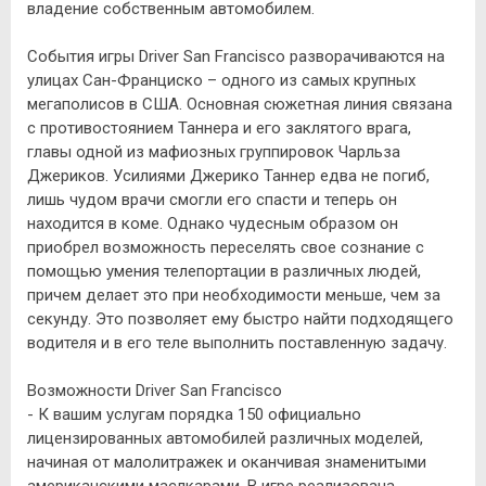
владение собственным автомобилем.
События игры Driver San Francisco разворачиваются на
улицах Сан-Франциско – одного из самых крупных
мегаполисов в США. Основная сюжетная линия связана
с противостоянием Таннера и его заклятого врага,
главы одной из мафиозных группировок Чарльза
Джериков. Усилиями Джерико Таннер едва не погиб,
лишь чудом врачи смогли его спасти и теперь он
находится в коме. Однако чудесным образом он
приобрел возможность переселять свое сознание с
помощью умения телепортации в различных людей,
причем делает это при необходимости меньше, чем за
секунду. Это позволяет ему быстро найти подходящего
водителя и в его теле выполнить поставленную задачу.
Возможности Driver San Francisco
- К вашим услугам порядка 150 официально
лицензированных автомобилей различных моделей,
начиная от малолитражек и оканчивая знаменитыми
американскими маслкарами. В игре реализована