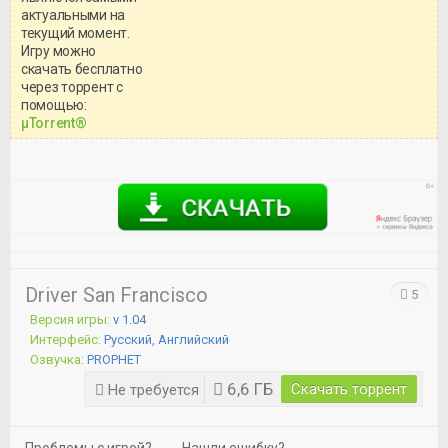
актуальными на
текущий момент.
Игру можно
скачать бесплатно
через торрент с
Уважаемый посетитель!
помощью:
Перед бесплатным скачиванием
μTorrent®
игры, рекомендуем ознакомиться с
системными требованиями и
информацией о репаке.
Driver San Francisco
5
Версия игры:
v 1.04
Интерфейс:
Русский, Английский
Озвучка:
PROPHET
6,6 ГБ
Скачать торрент
Не требуется