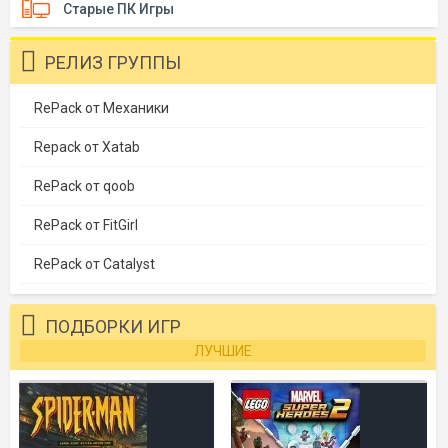
Старые ПК Игры
РЕЛИЗ ГРУППЫ
RePack от Механики
Repack от Xatab
RePack от qoob
RePack от FitGirl
RePack от Catalyst
ПОДБОРКИ ИГР
ЛУЧШИЕ