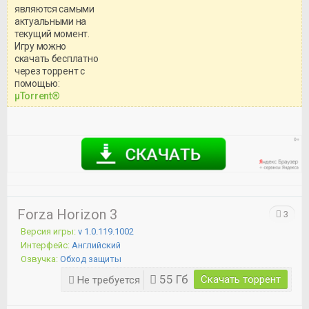
являются самыми
актуальными на
текущий момент.
Игру можно
скачать бесплатно
через торрент с
Уважаемый посетитель!
помощью:
Перед бесплатным скачиванием
μTorrent®
игры, рекомендуем ознакомиться с
системными требованиями и
информацией о репаке.
Forza Horizon 3
3
Версия игры:
v 1.0.119.1002
Интерфейс:
Английский
Озвучка:
Обход защиты
55 Гб
Скачать торрент
Не требуется