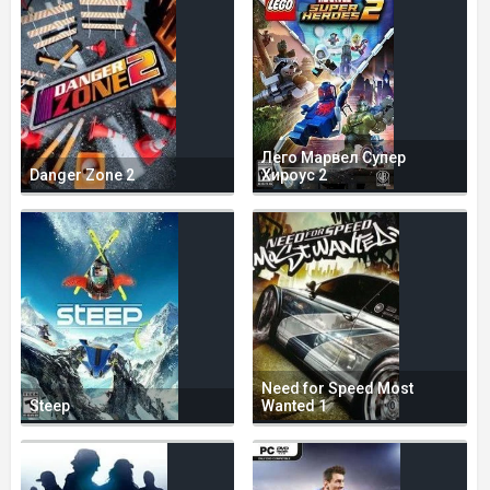
Лего Марвел Супер
Danger Zone 2
Хироус 2
Need for Speed Most
Steep
Wanted 1