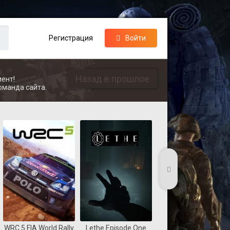
Регистрация
Войти
Назад в прошлое
ент!
оманда сайта.
WRC 5 FIA World Rally
Lethe Episode One
Dungelot Shattered