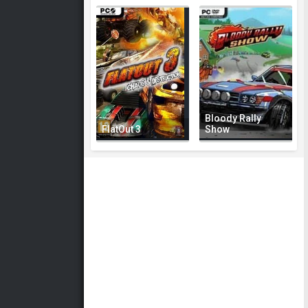
Bloody Rally
FlatOut 3
Show