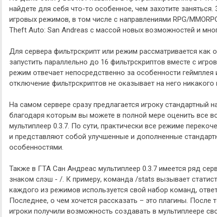
найдете для себя что-то особенное, чем захотите заняться
игровых режимов, в том числе с направлениями RPG/MMORP
Theft Auto: San Andreas с массой новых возможностей и мно
Для сервера фильтрскрипт или режим рассматривается как 
запустить параллельно до 16 фильтрскриптов вместе с игро
режим отвечает непосредственно за особенности геймплея 
отключение фильтрскриптов не оказывает на него никакого 
На самом сервере сразу предлагается игроку стандартный н
благодаря которым вы можете в полной мере оценить все 
мультиплеер 0.3.7. По сути, практически все режиме переко
и представляют собой улучшенные и дополненные стандартн
особенностями.
Также в ГТА Сан Андреас мультиплеер 0.3.7 имеется ряд се
знаком слэш - /. К примеру, команда /stats вызывает статист
каждого из режимов используется свой набор команд, отве
Последнее, о чем хочется рассказать – это плагины. После т
игроки получили возможность создавать в мультиплеере св