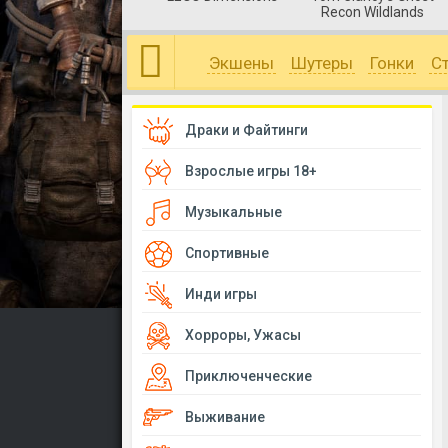
Recon Wildlands
Экшены
Шутеры
Гонки
С
Драки и Файтинги
Взрослые игры 18+
Музыкальные
Спортивные
Инди игры
Хорроры, Ужасы
Приключенческие
Выживание