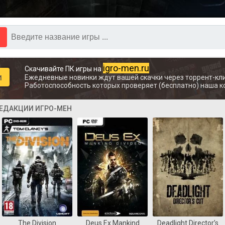
igro-men.ru
Скачивайте ПК игры на
и
Ежедневные новинки ждут вашей скачки через торрент-кли
Работоспособность которых проверяет (бесплатно) наша к
РЕДАКЦИИ ИГРО-МЕН
The Division
Deus Ex Mankind
Deadlight Director’s