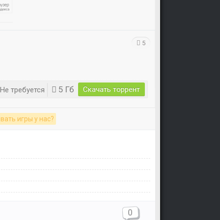
Уважаемый посетитель!
5
Перед бесплатным скачиванием
игры, рекомендуем ознакомиться с
системными требованиями и
информацией о репаке.
5 Гб
Скачать торрент
Не требуется
вать игры у нас?
0