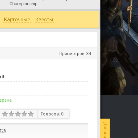
Championship
Lands
Карточные
Квесты
Просмотров: 34
rth
ерена
Голосов:
0
026