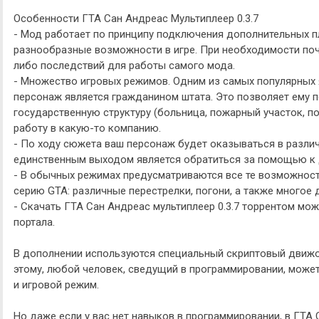
Особенности ГТА Сан Андреас Мультиплеер 0.3.7
- Мод работает по принципу подключения дополнительных п
разнообразные возможности в игре. При необходимости поч
либо последствий для работы самого мода.
- Множество игровых режимов. Одним из самых популярных я
персонаж является гражданином штата. Это позволяет ему 
государственную структуру (больница, пожарный участок, по
работу в какую-то компанию.
- По ходу сюжета ваш персонаж будет оказываться в различ
единственным выходом является обратиться за помощью к 
- В обычных режимах предусматриваются все те возможност
серию GTA: различные перестрелки, погони, а также многое 
- Скачать ГТА Сан Андреас мультиплеер 0.3.7 торрентом мо
портала.
В дополнении используются специальный скриптовый движок
этому, любой человек, сведущий в программировании, може
и игровой режим.
Но даже если у вас нет навыков в программировании, в ГТА 