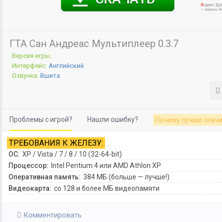
ГТА Сан Андреас Мультиплеер 0.3.7
Версия игры:
Интерфейс:
Английский
Озвучка:
Вшита
Проблемы с игрой?
Нашли ошибку?
Почему лучше скачи
ТРЕБОВАНИЯ К ЖЕЛЕЗУ:
ОС:
XP / Vista / 7 / 8 / 10 (32-64-bit)
Процессор:
Intel Pentium 4 или AMD Athlon XP
Оперативная память:
384 МБ (больше — лучше!)
Видеокарта:
со 128 и более МБ видеопамяти
Комментировать