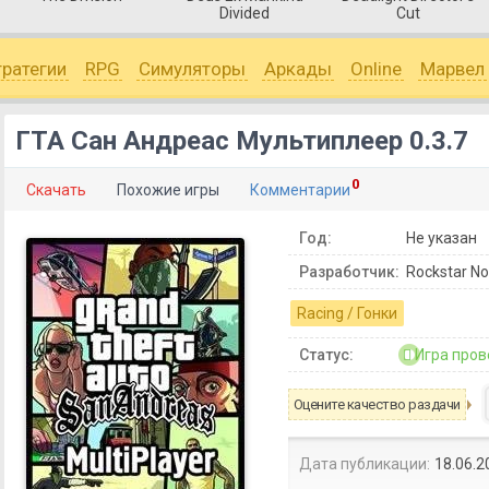
Divided
Cut
тратегии
RPG
Симуляторы
Аркады
Online
Марвел
ГТА Сан Андреас Мультиплеер 0.3.7
0
Скачать
Похожие игры
Комментарии
Год:
Не указан
Разработчик:
Rockstar No
Racing / Гонки
Статус:
Игра пров
Оцените качество раздачи
Дата публикации:
18.06.2