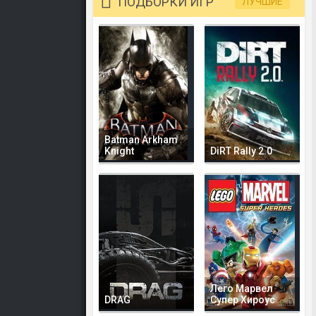
ПОДБОРКИ ИГР
ЛУЧШИЕ
Batman Arkham
Knight
DiRT Rally 2.0
Лего Марвел
DRAG
Супер Хироус