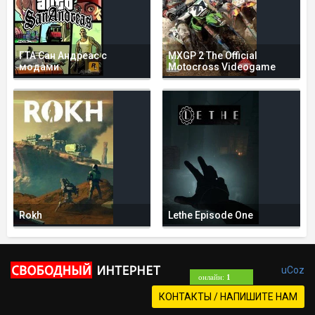
ГТА Сан Андреас с
MXGP 2 The Official
модами
Motocross Videogame
Rokh
Lethe Episode One
uCoz
онлайн:
1
КОНТАКТЫ / НАПИШИТЕ НАМ