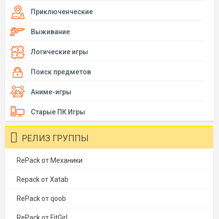
Приключенческие
Выживание
Логические игры
Поиск предметов
Аниме-игры
Старые ПК Игры
РЕЛИЗ ГРУППЫ
RePack от Механики
Repack от Xatab
RePack от qoob
RePack от FitGirl