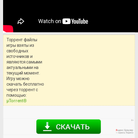
Торрент файлы
игры взяты из
свободных
источников и
являются самыми
актуальными на
текущий момент.
Игру можно
скачать бесплатно
через торрент с
Уважаемый посетитель!
помощью:
Перед бесплатным скачиванием
μTorrent®
игры, рекомендуем ознакомиться с
системными требованиями и
информацией о репаке.