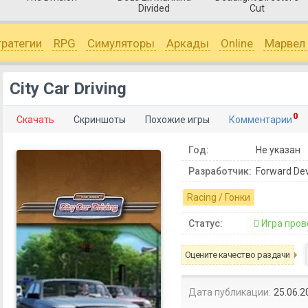
Divided
Cut
тратегии
RPG
Симуляторы
Аркады
Online
Марвел
City Car Driving
0
Скачать
Скриншоты
Похожие игры
Комментарии
Год:
Не указан
Разработчик:
Forward Dev
Racing / Гонки
Статус:
Игра пров
Оцените качество раздачи
Дата публикации:
25.06.2