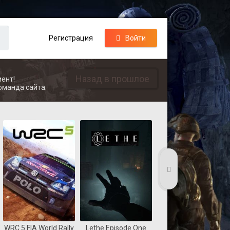
Регистрация
Войти
Назад в прошлое
ент!
оманда сайта.
WRC 5 FIA World Rally
Lethe Episode One
Coast Guard