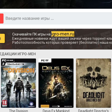
igro-men.ru
Скачивайте ПК игры на
и
Ежедневные новинки ждут вашей скачки через торрент-кли
Работоспособность которых проверяет (бесплатно) наша к
РЕДАКЦИИ ИГРО-МЕН
The Division
Deus Ex Mankind
Deadlight Director’s