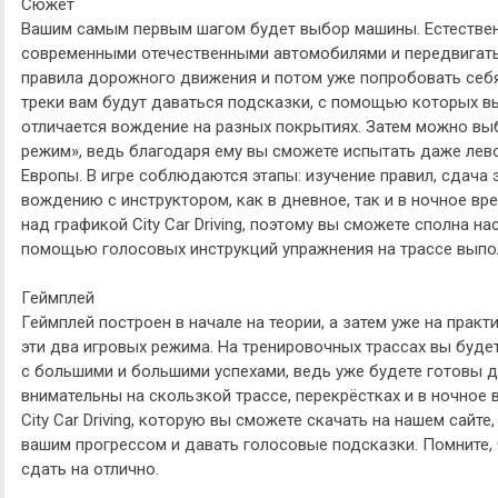
Сюжет
Вашим самым первым шагом будет выбор машины. Естествен
современными отечественными автомобилями и передвигатьс
правила дорожного движения и потом уже попробовать себя
треки вам будут даваться подсказки, с помощью которых вы 
отличается вождение на разных покрытиях. Затем можно вы
режим», ведь благодаря ему вы сможете испытать даже лев
Европы. В игре соблюдаются этапы: изучение правил, сдача 
вождению с инструктором, как в дневное, так и в ночное вр
над графикой City Car Driving, поэтому вы сможете сполна н
помощью голосовых инструкций упражнения на трассе выпо
Геймплей
Геймплей построен в начале на теории, а затем уже на практ
эти два игровых режима. На тренировочных трассах вы буде
с большими и большими успехами, ведь уже будете готовы д
внимательны на скользкой трассе, перекрёстках и в ночное в
City Car Driving, которую вы сможете скачать на нашем сайте
вашим прогрессом и давать голосовые подсказки. Помните, 
сдать на отлично.