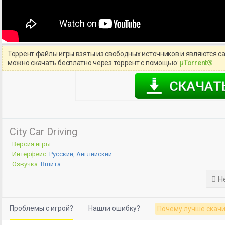
Торрент файлы игры взяты из свободных источников и являются с
можно скачать бесплатно через торрент с помощью:
μTorrent®
City Car Driving
Версия игры:
Интерфейс:
Русский, Английский
Озвучка:
Вшита
Не
Проблемы с игрой?
Нашли ошибку?
Почему лучше скачи