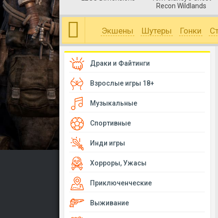
Recon Wildlands
Экшены
Шутеры
Гонки
С
Драки и Файтинги
Взрослые игры 18+
Музыкальные
Спортивные
Инди игры
Хорроры, Ужасы
Приключенческие
Выживание