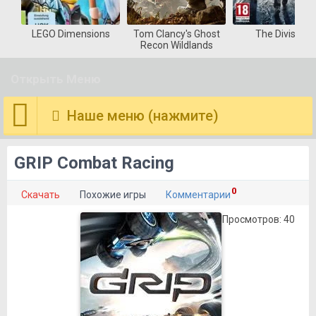
ons
Tom Clancy's Ghost
The Division
Deus Ex Man
Recon Wildlands
Divided
Открыть Меню
Наше меню (нажмите)
GRIP Combat Racing
0
Скачать
Похожие игры
Комментарии
Просмотров: 40