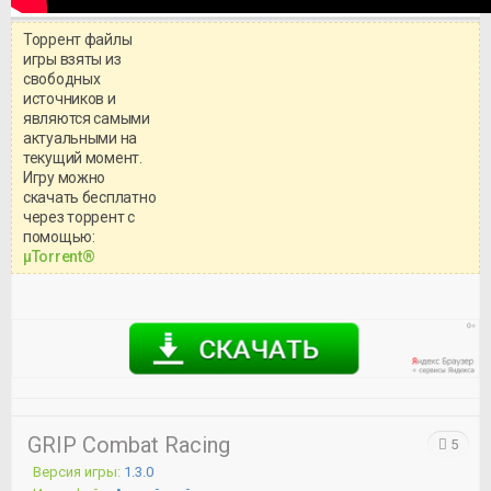
Торрент файлы
игры взяты из
свободных
источников и
являются самыми
актуальными на
текущий момент.
Игру можно
скачать бесплатно
через торрент с
Уважаемый посетитель!
помощью:
Перед бесплатным скачиванием
μTorrent®
игры, рекомендуем ознакомиться с
системными требованиями и
информацией о репаке.
GRIP Combat Racing
5
Версия игры:
1.3.0