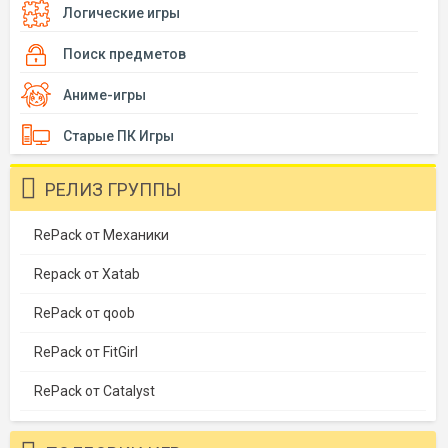
Логические игры
Поиск предметов
Аниме-игры
Старые ПК Игры
РЕЛИЗ ГРУППЫ
RePack от Механики
Repack от Xatab
RePack от qoob
RePack от FitGirl
RePack от Catalyst