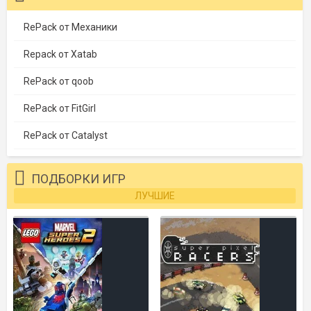
RePack от Механики
Repack от Xatab
RePack от qoob
RePack от FitGirl
RePack от Catalyst
ПОДБОРКИ ИГР
ЛУЧШИЕ