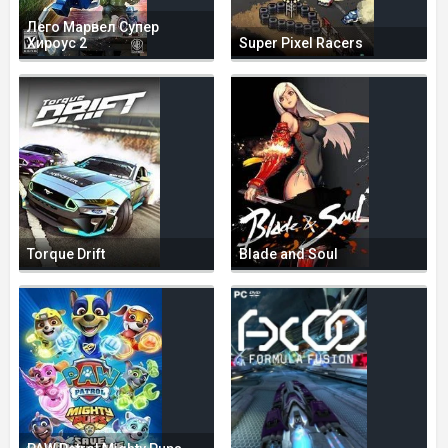
Лего Марвел Супер
Хироус 2
Super Pixel Racers
Torque Drift
Blade and Soul