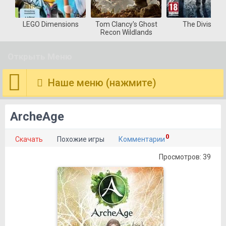
LEGO Dimensions
Tom Clancy's Ghost
The Division
Recon Wildlands
Открыть Меню
Наше меню (нажмите)
ArcheAge
0
Скачать
Похожие игры
Комментарии
Просмотров: 39