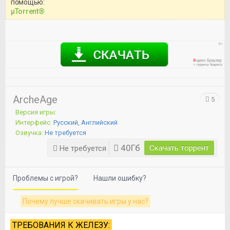
помощью:
Перед бесплатным скачиванием
μTorrent®
игры, рекомендуем ознакомиться с
системными требованиями и
информацией о репаке.
ArcheAge
5
Версия игры:
Интерфейс:
Русский, Английский
Озвучка:
Не требуется
40Гб
Скачать торрент
Не требуется
Проблемы с игрой?
Нашли ошибку?
Почему лучше скачивать игры у нас?
ТРЕБОВАНИЯ К ЖЕЛЕЗУ: