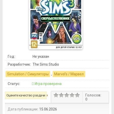
Год:
Не указан
Разработчик:
The Sims Studio
Simulation / Симуляторы
,
Marvel's / Марвел
Статус:
Игра проверена
Голосов:
Оцените качество раздачи
0
Дата публикации:
15.06.2026