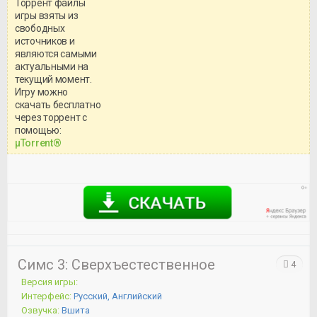
Торрент файлы
игры взяты из
свободных
источников и
являются самыми
актуальными на
текущий момент.
Игру можно
скачать бесплатно
через торрент с
Уважаемый посетитель!
помощью:
Перед бесплатным скачиванием
μTorrent®
игры, рекомендуем ознакомиться с
системными требованиями и
информацией о репаке.
Симс 3: Сверхъестественное
4
Версия игры:
Интерфейс:
Русский, Английский
Озвучка:
Вшита