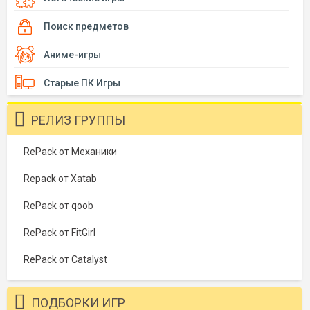
Поиск предметов
Аниме-игры
Старые ПК Игры
РЕЛИЗ ГРУППЫ
RePack от Механики
Repack от Xatab
RePack от qoob
RePack от FitGirl
RePack от Catalyst
ПОДБОРКИ ИГР