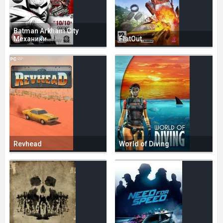
Batman Arkham City
Механики
FlatOut
Revhead
World of Diving