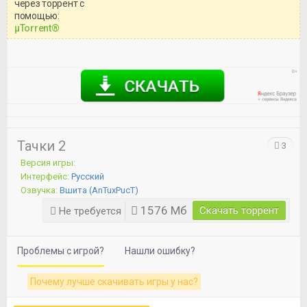
через торрент с
Уважаемый посетитель!
помощью:
Перед бесплатным скачиванием
μTorrent®
игры, рекомендуем ознакомиться с
системными требованиями и
информацией о репаке.
Тачки 2
3
Версия игры:
Интерфейс:
Русский
Озвучка:
Вшита (AnTuxPucT)
1576 Мб
Скачать торрент
Не требуется
Проблемы с игрой?
Нашли ошибку?
Почему лучше скачивать игры у нас?