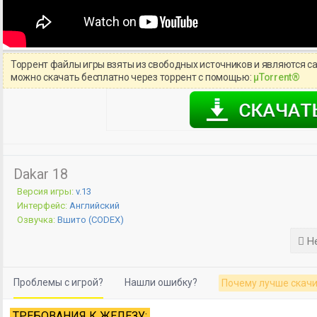
Торрент файлы игры взяты из свободных источников и являются с
можно скачать бесплатно через торрент с помощью:
μTorrent®
Dakar 18
Версия игры:
v.13
Интерфейс:
Английский
Озвучка:
Вшито (CODEX)
Не
Проблемы с игрой?
Нашли ошибку?
Почему лучше скачи
ТРЕБОВАНИЯ К ЖЕЛЕЗУ: