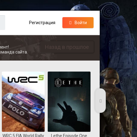
Регистрация
Войти
Назад в прошлое
ент!
оманда сайта.
WRC 5 FIA World Rally
Lethe Episode One
Dungelot Shattered