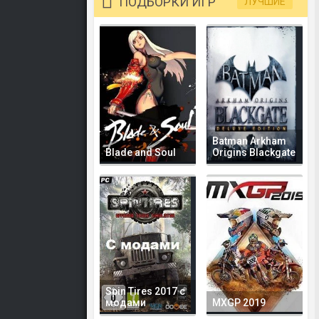
ПОДБОРКИ ИГР
ЛУЧШИЕ
Batman Arkham
Blade and Soul
Origins Blackgate
Spin Tires 2017 с
модами
MXGP 2019