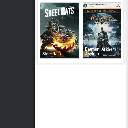
Batman: Arkham
Steel Rats
Asylum