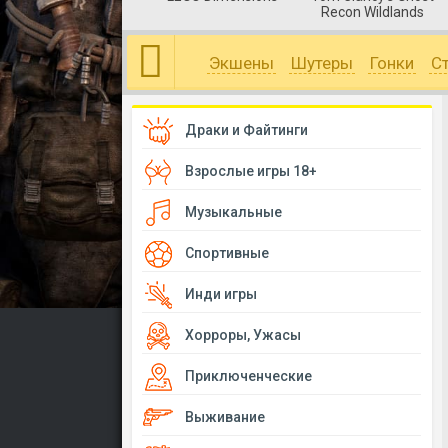
Recon Wildlands
Экшены
Шутеры
Гонки
С
Драки и Файтинги
Взрослые игры 18+
Музыкальные
Спортивные
Инди игры
Хорроры, Ужасы
Приключенческие
Выживание