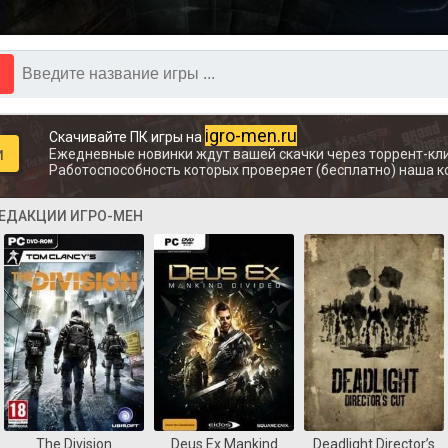
igro-men.ru
Скачивайте ПК игры на
и
Ежедневные новинки ждут вашей скачки через торрент-кли
Работоспособность которых проверяет (бесплатно) наша к
РЕДАКЦИИ ИГРО-МЕН
The Division
Deus Ex Mankind
Deadlight Director’s