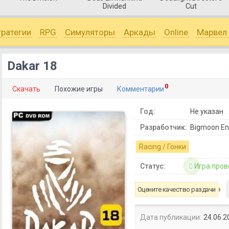
Divided
Cut
тратегии
RPG
Симуляторы
Аркады
Online
Марвел
Dakar 18
0
Скачать
Похожие игры
Комментарии
Год:
Не указан
Разработчик:
Bigmoon En
Racing / Гонки
Статус:
Игра пров
Оцените качество раздачи
Дата публикации:
24.06.2