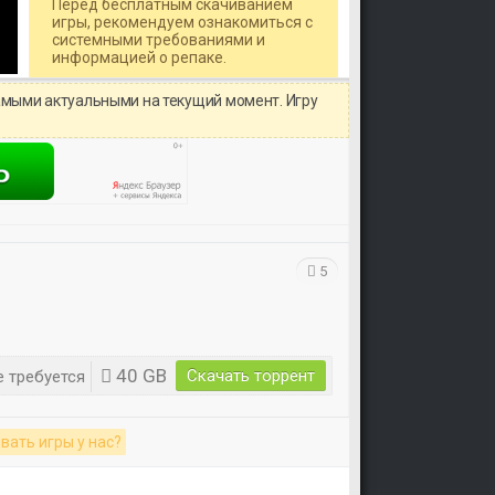
Перед бесплатным скачиванием
игры, рекомендуем ознакомиться с
системными требованиями и
информацией о репаке.
амыми актуальными на текущий момент. Игру
5
40 GB
Скачать торрент
 требуется
вать игры у нас?