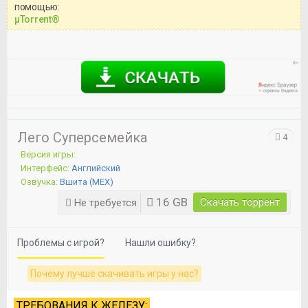
помощью:
Перед бесплатным скачиванием
μTorrent®
игры, рекомендуем ознакомиться с
системными требованиями и
информацией о репаке.
Лего Суперсемейка
4
Версия игры:
Интерфейс:
Английский
Озвучка:
Вшита (MEX)
16 GB
Скачать торрент
Не требуется
Проблемы с игрой?
Нашли ошибку?
Почему лучше скачивать игры у нас?
ТРЕБОВАНИЯ К ЖЕЛЕЗУ: