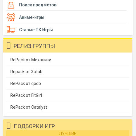
Поиск предметов
Аниме-игры
Старые ПК Игры
РЕЛИЗ ГРУППЫ
RePack от Механики
Repack от Xatab
RePack от qoob
RePack от FitGirl
RePack от Catalyst
ПОДБОРКИ ИГР
ЛУЧШИЕ