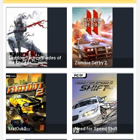
Shadow Tactics Blades of
the Shogun
Zombie Derby 2
FlatOut 2
Need for Speed Shift