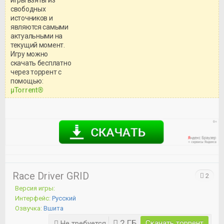
свободных
источников и
являются самыми
актуальными на
текущий момент.
Игру можно
скачать бесплатно
через торрент с
Уважаемый посетитель!
помощью:
Перед бесплатным скачиванием
μTorrent®
игры, рекомендуем ознакомиться с
системными требованиями и
информацией о репаке.
Race Driver GRID
2
Версия игры:
Интерфейс:
Русский
Озвучка:
Вшита
2 ГБ
Скачать торрент
Не требуется