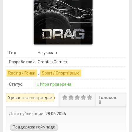
Год:
Не указан
Разработчик:
Orontes Games
Racing / Гонки
,
Sport / Спортивные
Статус:
Игра проверена
Голосов:
Оцените качество раздачи
0
Дата публикации:
28.06.2026
Поддержка геймпада