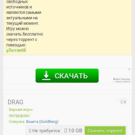
свободных
источников и
являются самыми
актуальными на
текущий момент.
Игру можно
скачать бесплатно
через торрент с
Уважаемый посетитель!
помощью:
Перед бесплатным скачиванием
μTorrent®
игры, рекомендуем ознакомиться с
системными требованиями и
информацией о репаке.
DRAG
3
Версия игры:
Интерфейс:
Озвучка:
Вшита (GoldBerg)
10 GB
Скачать торрент
Не требуется