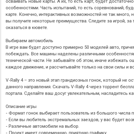
осваивать новые карты. А их, то есть карт, будет достаточн
особенностями. Часть испытаний, то есть соревнований, бу
карте. Конечно, интерактивных возможностей не так много, н
вы получите некоторые преимущества. Следите за игрой, за 
оказаться в кювете.
Выбираем автомобиль
В игре вам будет доступно примерно 50 моделей авто, приче
побеждать. Все машины наделены различными особенностя
технической части. Не забывайте об этом, иначе избежать о
каждое движение, и рассчитывайте только на свои силы и в
V-Rally 4 – это новый этап грандиозных гонок, который не 
данного направления. Скачать V-Rally 4 через торрент бесп
портала. Сделайте ваш досуг увлекательным, насладитесь ка
Описание игры
- Формат гонок выбирает пользователь из большого числа 
- Если вы любитель экстремальных заездов, у вас будет воз
- Различные автомобили на выбор.
- Проект имеет современную, приятную графику.