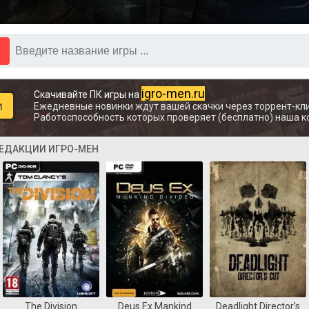
igro-men.ru
Скачивайте ПК игры на
и
Ежедневные новинки ждут вашей скачки через торрент-кли
Работоспособность которых проверяет (бесплатно) наша к
РЕДАКЦИИ ИГРО-МЕН
The Division
Deus Ex Mankind
Deadlight Director’s