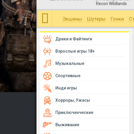
Recon Wildlands
Экшены
Шутеры
Гонки
С
Драки и Файтинги
Взрослые игры 18+
Музыкальные
Спортивные
Инди игры
Хорроры, Ужасы
Приключенческие
Выживание