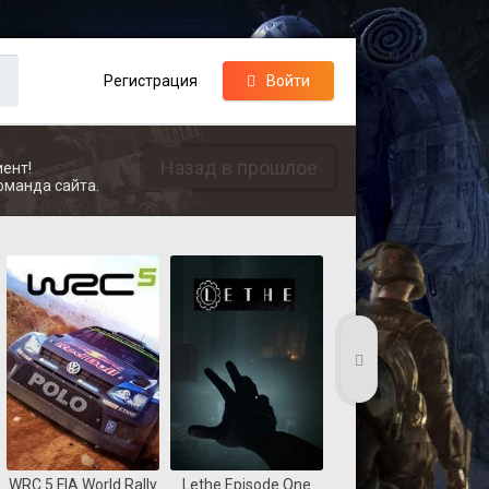
Регистрация
Войти
Назад в прошлое
ент!
оманда сайта.
WRC 5 FIA World Rally
Lethe Episode One
Coast Guard