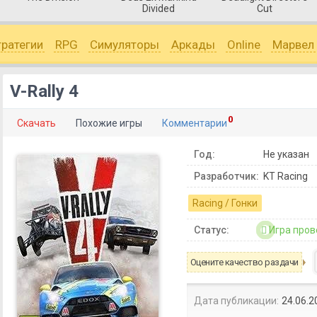
Divided
Cut
тратегии
RPG
Симуляторы
Аркады
Online
Марвел
V-Rally 4
0
Скачать
Похожие игры
Комментарии
Год:
Не указан
Разработчик:
KT Racing
Racing / Гонки
Статус:
Игра пров
Оцените качество раздачи
Дата публикации:
24.06.2