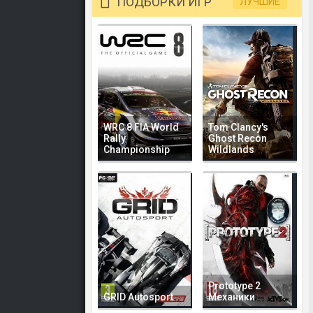
ПОДБОРКИ ИГР
ЛУЧШИЕ
WRC 8 FIA World
Tom Clancy's
Rally
Ghost Recon
Championship
Wildlands
Prototype 2
GRID Autosport
Механики