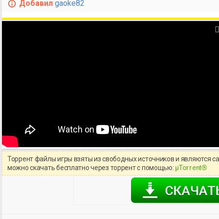
Добавил
gaoke82
Торрент файлы игры взяты из свободных источников и являются с
можно скачать бесплатно через торрент с помощью:
μTorrent®