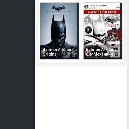
Batman Arkham
Batman Arkham
Origins
City Механики