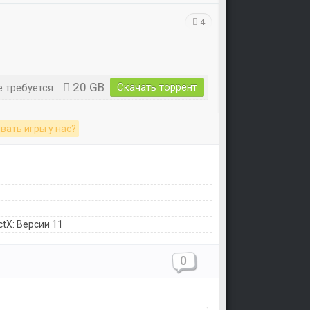
4
20 GB
Скачать торрент
 требуется
вать игры у нас?
ctX: Версии 11
0