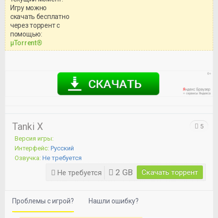
Игру можно
скачать бесплатно
через торрент с
Уважаемый посетитель!
помощью:
Перед бесплатным скачиванием
μTorrent®
игры, рекомендуем ознакомиться с
системными требованиями и
информацией о репаке.
Tanki X
5
Версия игры:
Интерфейс:
Русский
Озвучка:
Не требуется
2 GB
Скачать торрент
Не требуется
Проблемы с игрой?
Нашли ошибку?