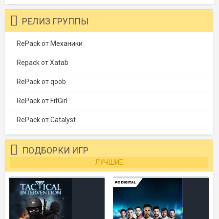
РЕЛИЗ ГРУППЫ
RePack от Механики
Repack от Xatab
RePack от qoob
RePack от FitGirl
RePack от Catalyst
ПОДБОРКИ ИГР
ЛУЧШИЕ