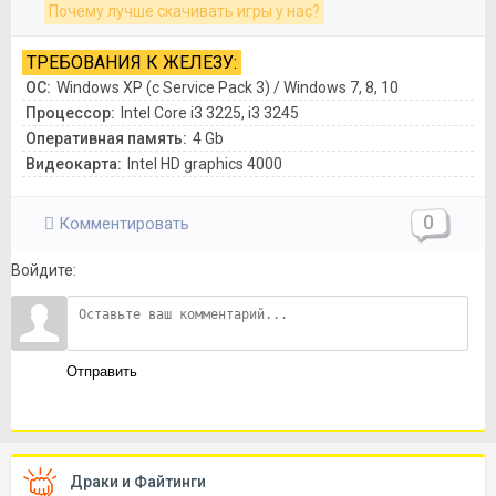
Почему лучше скачивать игры у нас?
ТРЕБОВАНИЯ К ЖЕЛЕЗУ:
ОС:
Windows ХР (с Service Pack 3) / Windows 7, 8, 10
Процессор:
Intel Core i3 3225, i3 3245
Оперативная память:
4 Gb
Видеокарта:
Intel HD graphics 4000
0
Комментировать
Войдите:
Отправить
Драки и Файтинги