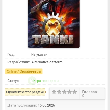
Год:
Не указан
Разработчик:
AlternativaPlatform
Online / Онлайн-игры
Статус:
Игра проверена
Голосов:
Оцените качество раздачи
0
Дата публикации:
15.06.2026