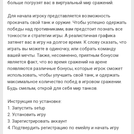
больше погрузят вас в виртуальный мир сражений.
Для начала игроку представляется возможность
прокачать свой танк и оружие. Чтобы успешно одержать
победы над противниками, вам предстоит познать все
тонкости и стратегии игры. А реалистичная графика
затянет вас в игру на долгое время. К слову сказать, что
играть вы можете в одиночку, или собрать команду
вашей мечты. Также, несомненно, приятным бонусом
является факт, что во время сражений на арене
появляются различные бонусы, которые игрок сможет
использовать, чтобы улучшить свой танк, и одержать
максимальное количество побед в игровом сражении.
Будь смелым, открой для себя мир танков.
Инструкция по установке:
1. Запустить setup
2. Установить игру
3. Зарегистрировать аккаунт
4. Подтвердить регистрацию по емейлу и начать игру