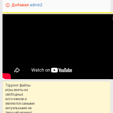
Добавил
admin2
Торрент файлы
игры взяты из
свободных
источников и
являются самыми
актуальными на
текущий момент.