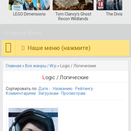
LEGO Dimensions
Tom Clancy's Ghost
The Division
Recon Wildlands
Открыть Меню
Наше меню (нажмите)
Главная
»
Все жанры / Игр
» Logic / Логические
Logic / Логические
Сортировать по
:
Дате
·
Названию
·
Рейтингу
·
Комментариям
·
Загрузкам
·
Просмотрам