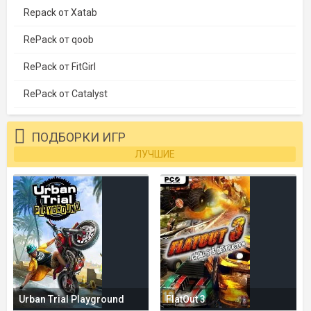
Repack от Xatab
RePack от qoob
RePack от FitGirl
RePack от Catalyst
ПОДБОРКИ ИГР
ЛУЧШИЕ
Urban Trial Playground
FlatOut 3