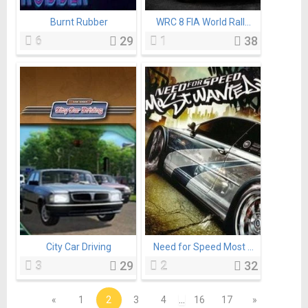
Burnt Rubber
WRC 8 FIA World Rall...
6
29
1
38
City Car Driving
Need for Speed Most ...
3
29
2
32
«
1
2
3
4
...
16
17
»