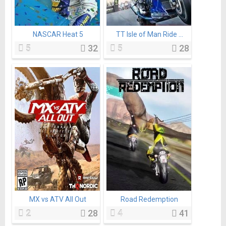
NASCAR Heat 5
TT Isle of Man Ride ...
5
32
5
28
MX vs ATV All Out
Road Redemption
2
28
4
41