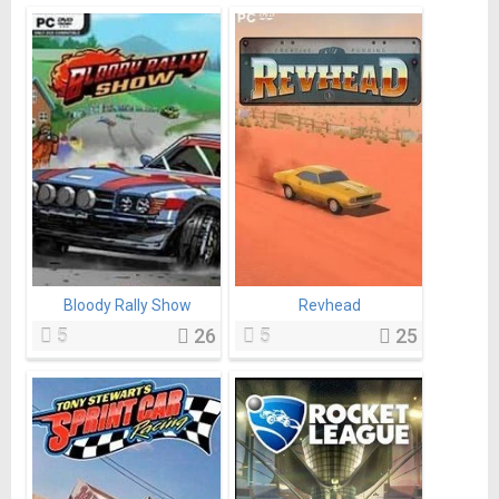
Bloody Rally Show
Revhead
5
26
5
25