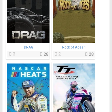
DRAG
Rock of Ages 1
3
28
2
28