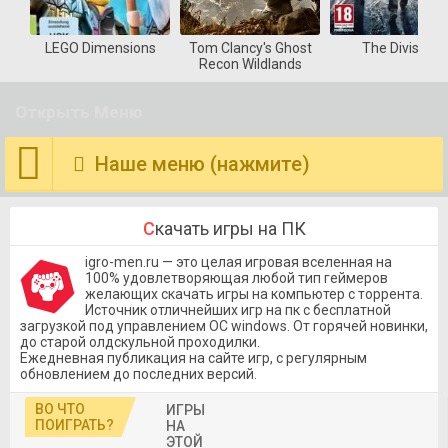
st
The Division
Deus Ex Mankind
Deadlight Directo
s
Divided
Cut
Открыть Меню
Наше меню (нажмите)
Скачать игры на ПК
igro-men.ru — это целая игровая вселенная на
100% удовлетворяющая любой тип геймеров
желающих скачать игры на компьютер с торрента.
Источник отличнейших игр на пк с бесплатной
загрузкой под управлением OC windows. От горячей новинки,
до старой олдскульной проходилки.
Ежедневная публикация на сайте игр, с регулярным
обновлением до последних версий.
ВО ЧТО
ИГРЫ
ПОИГРАТЬ?
НА
ЭТОЙ