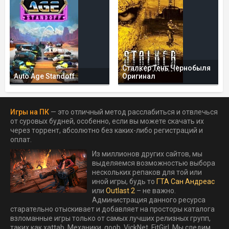
Сталкер Тень Чернобыля
Auto Age Standoff
Оригинал
Игры на ПК
— это отличный метод расслабиться и отвлечься
от суровых будней, особенно, если вы можете скачать их
через торрент, абсолютно без каких-либо регистраций и
оплат.
Из миллионов других сайтов, мы
выделяемся возможностью выбора
нескольких репаков для той или
иной игры, будь то
ГТА Сан Андреас
или
Outlast 2
– не важно.
Администрация данного ресурса
старательно отыскивает и добавляет на просторы каталога
взломанные игры только от самых лучших релизных групп,
таких как xattab, Механики, qoob, VickNet, FitGirl. Мы следим