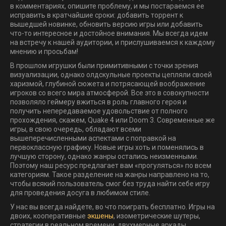
в комментариях, опишите проблему, и мы постараемся ее
исправить в кратчайшие сроки: добавить торрент к
вышедшей новинке, обновить версию игры или добавить
что-то интересное и достойное внимания. Мы всегда идем
на встречу к нашей аудитории, и прислушиваемся к каждому
мнению и просьбам!
В прошлом игрушки были примитивными с точки зрения
визуализации, однако олдскульные проекты цепляли своей
харизмой, глубиной сюжета и потрясающей воображение
игроков со всего мира атмосферой. Все это в совокупности
позволяло геймеру вжиться в роль главного героя и
получить непередаваемое удовольствие от полного
прохождения, скажем, Quake 4 или Doom 3. Современные же
игры, в свою очередь, обладают всеми
вышеперечисленными аспектами с поправкой на
первоклассную графику. Новые игры хоть и поменялись в
лучшую сторону, однако жанры остались неизменными.
Поэтому наш ресурс предлагает вам «прогуляться» по всем
категориям. Такое разделение на жанры направлено на то,
чтобы всякий пользователь смог без труда найти себе игру
для проведения досуга в любимом стиле.
У нас вы всегда найдете, во что поиграть бесплатно. Игры на
двоих, кооперативные
экшены
, изометрические шутеры,
стратегии в реальном времени, двухмерные аркады,